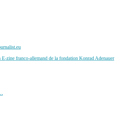
urnalist.eu
s…