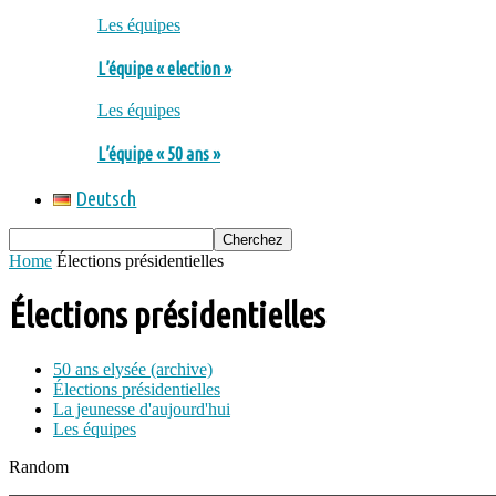
Les équipes
L’équipe « election »
Les équipes
L’équipe « 50 ans »
Deutsch
Home
Élections présidentielles
Élections présidentielles
50 ans elysée (archive)
Élections présidentielles
La jeunesse d'aujourd'hui
Les équipes
Random