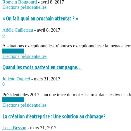
Romain Bougourd
-
avril 8, 2017
Élections présidentielles
« On fait quoi au prochain attentat ? »
Adèle Cailleteau
-
avril 8, 2017
0
A situations exceptionnelles, réponses exceptionnelles : la menace terror
Lire la suite
Élections présidentielles
Quand les mots partent en campagne…
Juliette Dupied
-
mars 31, 2017
0
Présidentielles 2017 : aucune trace du mot « islam » dans les tweets d
Lire la suite
Élections présidentielles
La création d’entreprise : Une solution au chômage?
Lena Besson
-
mars 31, 2017