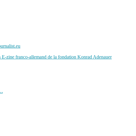
urnalist.eu
s…